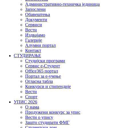
Административно-техничка јединица
Запослени
Обавештења
Документи
Сервиси
Вести
Издвајамо
Галерије
Алумни портал
Контакт
СТУДИРАЊЕ
Студијски програми
Сервис е-Студент
Office365 портал
Портал за е-учење
Огласна табла
Конкурси и стипендије
Вести
Спорт
УПИС 2026
О нама
Продужени конкурс за упис
Вести о упису
Зашто студирати ФМГ
Студентски дом