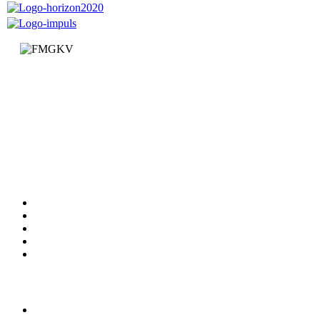
Факултет за машинство и грађевинарство у Краљеву
Доситејева 19, 36000 Краљево
Република Србија
+381 (0)36 383 269
Факултет
Катедре
Вести
Обавештења
Документи
Сервиси
Студирање
Студијски програми