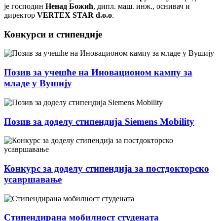
је господин
Ненад Божић
, дипл. маш. инж., оснивач и
директор
VERTEX STAR d.o.o
.
Конкурси и стипендије
Позив за учешће на Иновационом кампу за
младе у Вушију
Позив за доделу стипендија Siemens Mobility
Конкурс за доделу стипендија за постдокторско
усавршавање
Стипендирана мобилност студената