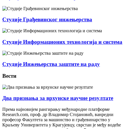
Студије Грађевинског инжењерства
Студије Информационих технологија и система
Студије Инжењерства заштите на раду
Вести
Два признања за врхунске научне резултате
Према најновијем рангирању међународне платформе
Research.com, проф. др Владимир Стојановић, ванредни
професор Факултета за машинство и грађевинарство у
Краљеву Универзитета у Крагујевцу, сврстан је међу водеће