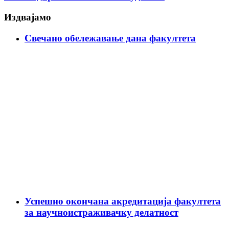
Издвајамо
Свечано обележавање дана факултета
Успешно окончана акредитација факултета
за научноистраживачку делатност