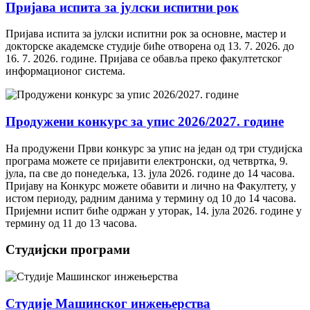
Пријава испита за јулски испитни рок
Пријава испита за јулски испитни рок за основне, мастер и
докторске академске студије биће отворена од 13. 7. 2026. до
16. 7. 2026. године. Пријава се обавља преко факултетског
информационог система.
Продужени конкурс за упис 2026/2027. године
На продужени Први конкурс за упис на један од три студијска
програма можете се пријавити електронски, од четвртка, 9.
јула, па све до понедељка, 13. јула 2026. године до 14 часова.
Пријаву на Конкурс можете обавити и лично на Факултету, у
истом периоду, радним данима у термину од 10 до 14 часова.
Пријемни испит биће одржан у уторак, 14. јула 2026. године у
термину од 11 до 13 часова.
Студијски програми
Студије Машинског инжењерства