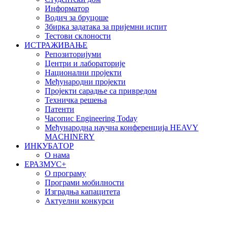
Информатор
Водич за бруцоше
Збиркa задатака за пријемни испит
Тестови склоности
ИСТРАЖИВАЊЕ
Репозиторијуми
Центри и лабораторије
Национални пројекти
Међународни пројекти
Пројекти сарадње са привредом
Техничка решења
Патенти
Часопис Engineering Today
Међународна научна конференција HEAVY
MACHINERY
ИНКУБАТОР
О нама
EРАЗМУС+
О програму
Програми мобилности
Изградња капацитета
Актуелни конкурси