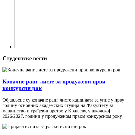
Студентске вести
Коначне ранг листе за продужени први
конкурсни рок
Објављене су коначне ранг листе кандидата за упис у прву
годину основних академских студија на Факултету за
машинство и грађевинарство у Краљеву, у школској
2026/2027. години у продуженом првом конкурсном року.