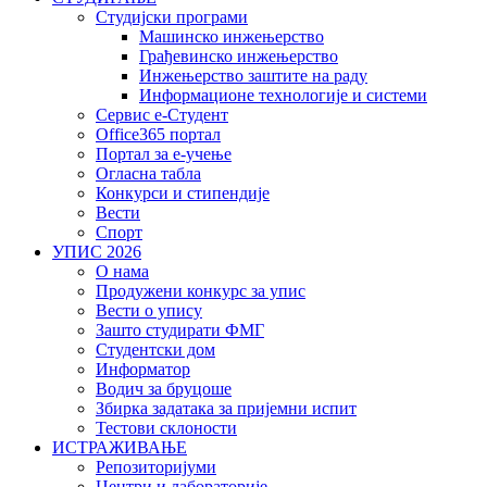
Студијски програми
Машинско инжењерство
Грађевинско инжењерство
Инжењерство заштите на раду
Информационе технологије и системи
Сервис е-Студент
Office365 портал
Портал за е-учење
Огласна табла
Конкурси и стипендије
Вести
Спорт
УПИС 2026
О нама
Продужени конкурс за упис
Вести о упису
Зашто студирати ФМГ
Студентски дом
Информатор
Водич за бруцоше
Збиркa задатака за пријемни испит
Тестови склоности
ИСТРАЖИВАЊЕ
Репозиторијуми
Центри и лабораторије