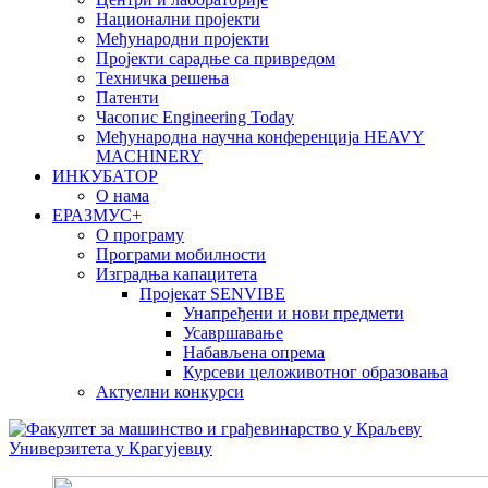
Национални пројекти
Међународни пројекти
Пројекти сарадње са привредом
Техничка решења
Патенти
Часопис Engineering Today
Међународна научна конференција HEAVY
MACHINERY
ИНКУБАТОР
О нама
EРАЗМУС+
О програму
Програми мобилности
Изградња капацитета
Пројекат SENVIBE
Унапређени и нови предмети
Усавршавање
Набављена опрема
Курсеви целоживотног образовања
Актуелни конкурси