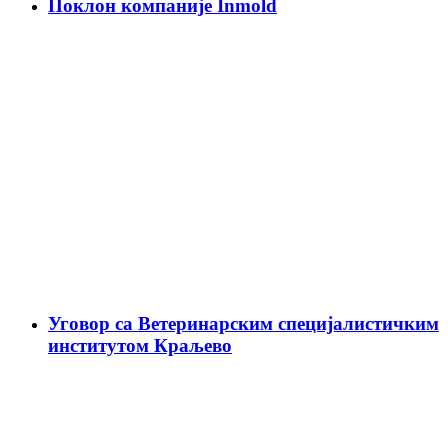
Поклон компаније Inmold
Уговор са Ветеринарским специјалистичким
институтом Краљево