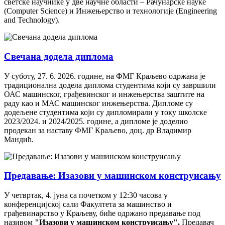
светске научнике у две научне области – Рачунарске науке
(Computer Science) и Инжењерство и технологије (Engineering
and Technology).
Свечана додела диплома
У суботу, 27. 6. 2026. године, на ФМГ Краљево одржана је
традиционална додела диплома студентима који су завршили
ОАС машинског, грађевинског и инжењерства заштите на
раду као и МАС машинског инжењерства. Дипломе су
додељене студентима који су дипломирали у току школске
2023/2024. и 2024/2025. године, а дипломе је доделио
продекан за наставу ФМГ Краљево, доц. др Владимир
Мандић.
Предавање: Изазови у машинском конструисању
У четвртак, 4. јуна са почетком у 12:30 часова у
конференцијској сали Факултета за машинство и
грађевинарство у Краљеву, биће одржано предавање под
називом
"Изазови у машинском конструисању".
Предавач