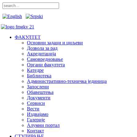
ФАКУЛТЕТ
Основни задаци и циљеви
Дозвола за рад
Акредитација
Самовредновање
Органи факултета
Катедре
Библиотека
Административно-техничка јединица
Запослени
Обавештења
Документи
Сервиси
Вести
Издвајамо
Галерије
Алумни портал
Контакт
СТУДИРАЊЕ