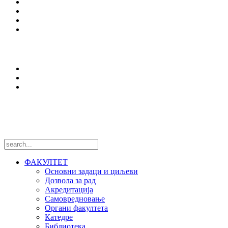
Упис
Еразмус +
Вести
Оffice 365
Истраживања
Центри и лабораторије
Национални пројекти
Међународни пројекти
Пратите нас
ФАКУЛТЕТ
Основни задаци и циљеви
Дозвола за рад
Акредитација
Самовредновање
Органи факултета
Катедре
Библиотека