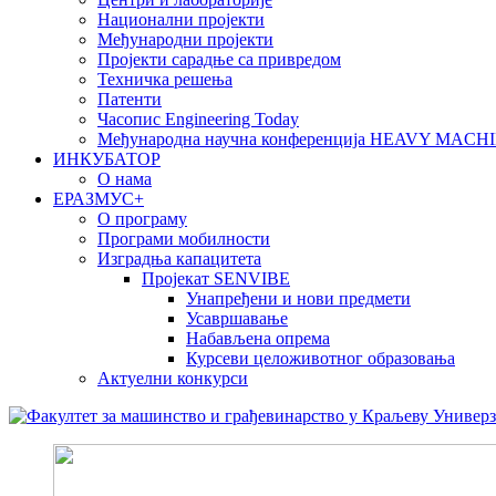
Национални пројекти
Међународни пројекти
Пројекти сарадње са привредом
Техничка решења
Патенти
Часопис Engineering Today
Међународна научна конференција HEAVY MAC
ИНКУБАТОР
О нама
EРАЗМУС+
О програму
Програми мобилности
Изградња капацитета
Пројекат SENVIBE
Унапређени и нови предмети
Усавршавање
Набављена опрема
Курсеви целоживотног образовања
Актуелни конкурси