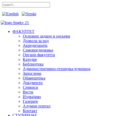
ФАКУЛТЕТ
Основни задаци и циљеви
Дозвола за рад
Акредитација
Самовредновање
Органи факултета
Катедре
Библиотека
Административно-техничка јединица
Запослени
Обавештења
Документи
Сервиси
Вести
Издвајамо
Галерије
Алумни портал
Контакт
СТУДИРАЊЕ