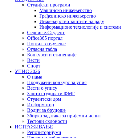
Студијски програми
Машинско инжењерство
Грађевинско инжењерство
Инжењерство заштите на раду
Информационе технологије и системи
Сервис е-Студент
Office365 портал
Портал за е-учење
Огласна табла
Конкурси и стипендије
Вести
Спорт
УПИС 2026
О нама
Продужени конкурс за упис
Вести о упису
Зашто студирати ФМГ
Студентски дом
Информатор
Водич за бруцоше
Збиркa задатака за пријемни испит
Тестови склоности
ИСТРАЖИВАЊЕ
Репозиторијуми
Центри и лабораторије