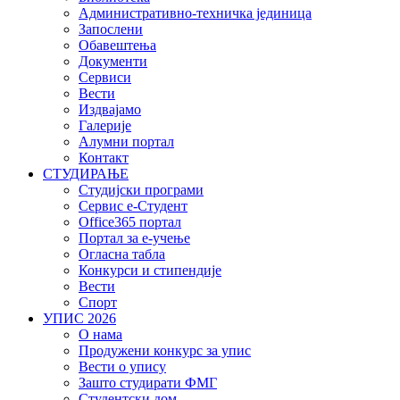
Административно-техничка јединица
Запослени
Обавештења
Документи
Сервиси
Вести
Издвајамо
Галерије
Алумни портал
Контакт
СТУДИРАЊЕ
Студијски програми
Сервис е-Студент
Office365 портал
Портал за е-учење
Огласна табла
Конкурси и стипендије
Вести
Спорт
УПИС 2026
О нама
Продужени конкурс за упис
Вести о упису
Зашто студирати ФМГ
Студентски дом