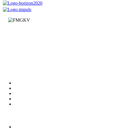
Факултет за машинство и грађевинарство у Краљеву
Доситејева 19, 36000 Краљево
Република Србија
+381 (0)36 383 269
Факултет
Катедре
Вести
Обавештења
Документи
Сервиси
Студирање
Студијски програми