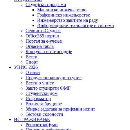
Студијски програми
Машинско инжењерство
Грађевинско инжењерство
Инжењерство заштите на раду
Информационе технологије и системи
Сервис е-Студент
Office365 портал
Портал за е-учење
Огласна табла
Конкурси и стипендије
Вести
Спорт
УПИС 2026
О нама
Продужени конкурс за упис
Вести о упису
Зашто студирати ФМГ
Студентски дом
Информатор
Водич за бруцоше
Збиркa задатака за пријемни испит
Тестови склоности
ИСТРАЖИВАЊЕ
Репозиторијуми
Центри и лабораторије