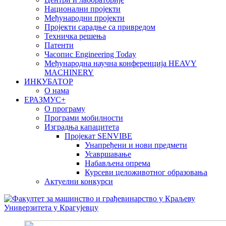
Национални пројекти
Међународни пројекти
Пројекти сарадње са привредом
Техничка решења
Патенти
Часопис Engineering Today
Међународна научна конференција HEAVY
MACHINERY
ИНКУБАТОР
О нама
EРАЗМУС+
О програму
Програми мобилности
Изградња капацитета
Пројекат SENVIBE
Унапређени и нови предмети
Усавршавање
Набављена опрема
Курсеви целоживотног образовања
Актуелни конкурси