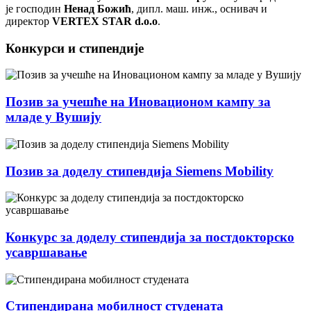
је господин
Ненад Божић
, дипл. маш. инж., оснивач и
директор
VERTEX STAR d.o.o
.
Конкурси и стипендије
Позив за учешће на Иновационом кампу за
младе у Вушију
Позив за доделу стипендија Siemens Mobility
Конкурс за доделу стипендија за постдокторско
усавршавање
Стипендирана мобилност студената