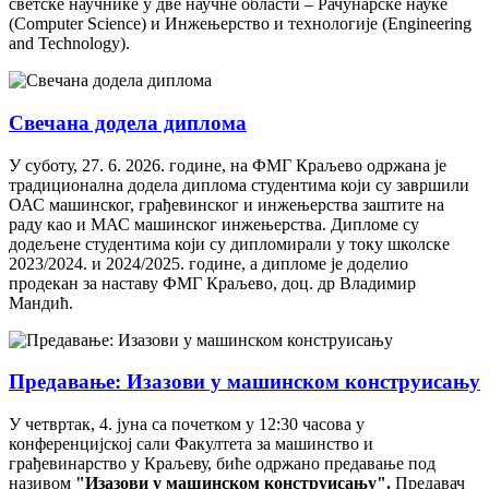
светске научнике у две научне области – Рачунарске науке
(Computer Science) и Инжењерство и технологије (Engineering
and Technology).
Свечана додела диплома
У суботу, 27. 6. 2026. године, на ФМГ Краљево одржана је
традиционална додела диплома студентима који су завршили
ОАС машинског, грађевинског и инжењерства заштите на
раду као и МАС машинског инжењерства. Дипломе су
додељене студентима који су дипломирали у току школске
2023/2024. и 2024/2025. године, а дипломе је доделио
продекан за наставу ФМГ Краљево, доц. др Владимир
Мандић.
Предавање: Изазови у машинском конструисању
У четвртак, 4. јуна са почетком у 12:30 часова у
конференцијској сали Факултета за машинство и
грађевинарство у Краљеву, биће одржано предавање под
називом
"Изазови у машинском конструисању".
Предавач