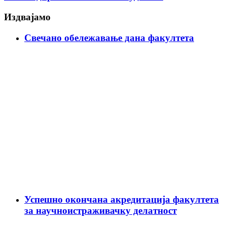
Издвајамо
Свечано обележавање дана факултета
Успешно окончана акредитација факултета
за научноистраживачку делатност