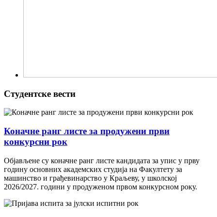
Студентске вести
Коначне ранг листе за продужени први
конкурсни рок
Објављене су коначне ранг листе кандидата за упис у прву
годину основних академских студија на Факултету за
машинство и грађевинарство у Краљеву, у школској
2026/2027. години у продуженом првом конкурсном року.