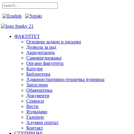
ФАКУЛТЕТ
Основни задаци и циљеви
Дозвола за рад
Акредитација
Самовредновање
Органи факултета
Катедре
Библиотека
Административно-техничка јединица
Запослени
Обавештења
Документи
Сервиси
Вести
Издвајамо
Галерије
Алумни портал
Контакт
СТУДИРАЊЕ