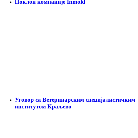
Поклон компаније Inmold
Уговор са Ветеринарским специјалистичким
институтом Краљево