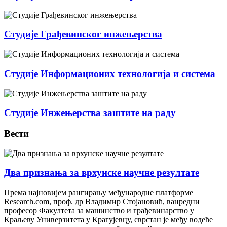
Студије Грађевинског инжењерства
Студије Информационих технологија и система
Студије Инжењерства заштите на раду
Вести
Два признања за врхунске научне резултате
Према најновијем рангирању међународне платформе
Research.com, проф. др Владимир Стојановић, ванредни
професор Факултета за машинство и грађевинарство у
Краљеву Универзитета у Крагујевцу, сврстан је међу водеће