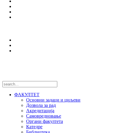
Упис
Еразмус +
Вести
Оffice 365
Истраживања
Центри и лабораторије
Национални пројекти
Међународни пројекти
Пратите нас
ФАКУЛТЕТ
Основни задаци и циљеви
Дозвола за рад
Акредитација
Самовредновање
Органи факултета
Катедре
Библиотека