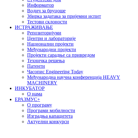
Информатор
Водич за бруцоше
Збиркa задатака за пријемни испит
Тестови склоности
ИСТРАЖИВАЊЕ
Репозиторијуми
Центри и лабораторије
Национални пројекти
Међународни пројекти
Пројекти сарадње са привредом
Техничка решења
Патенти
Часопис Engineering Today
Међународна научна конференција HEAVY
MACHINERY
ИНКУБАТОР
О нама
EРАЗМУС+
О програму
Програми мобилности
Изградња капацитета
Актуелни конкурси