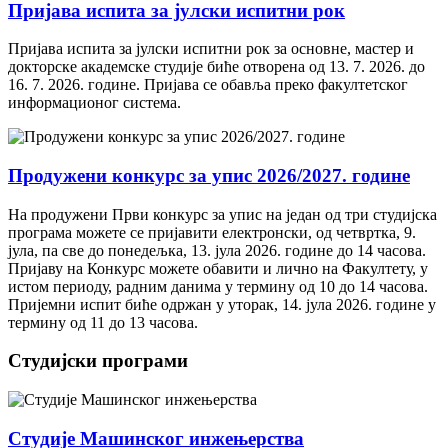
Пријава испита за јулски испитни рок
Пријава испита за јулски испитни рок за основне, мастер и
докторске академске студије биће отворена од 13. 7. 2026. до
16. 7. 2026. године. Пријава се обавља преко факултетског
информационог система.
Продужени конкурс за упис 2026/2027. године
На продужени Први конкурс за упис на један од три студијска
програма можете се пријавити електронски, од четвртка, 9.
јула, па све до понедељка, 13. јула 2026. године до 14 часова.
Пријаву на Конкурс можете обавити и лично на Факултету, у
истом периоду, радним данима у термину од 10 до 14 часова.
Пријемни испит биће одржан у уторак, 14. јула 2026. године у
термину од 11 до 13 часова.
Студијски програми
Студије Машинског инжењерства